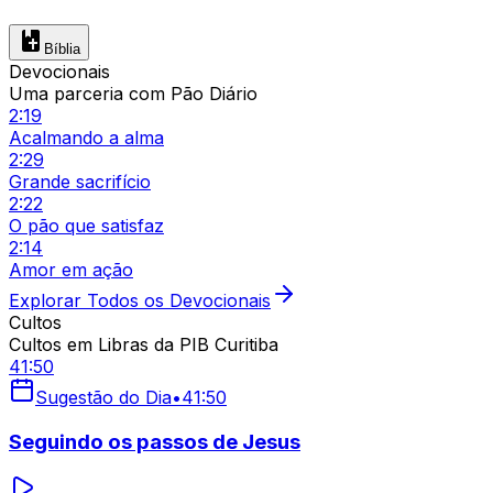
Bíblia
Devocionais
Uma parceria com Pão Diário
2:19
Acalmando a alma
2:29
Grande sacrifício
2:22
O pão que satisfaz
2:14
Amor em ação
Explorar Todos os Devocionais
Cultos
Cultos em Libras da PIB Curitiba
41:50
Sugestão do Dia
•
41:50
Seguindo os passos de Jesus