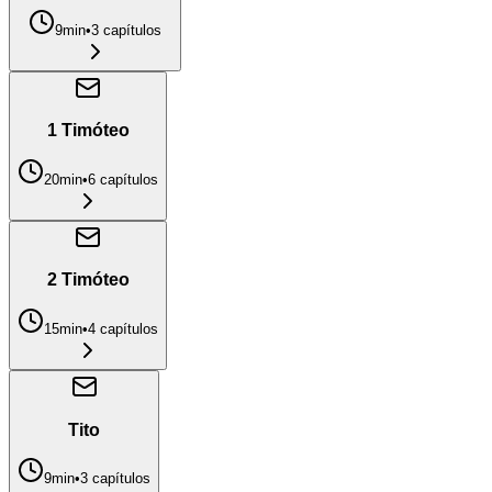
9min
•
3
capítulo
s
1 Timóteo
20min
•
6
capítulo
s
2 Timóteo
15min
•
4
capítulo
s
Tito
9min
•
3
capítulo
s