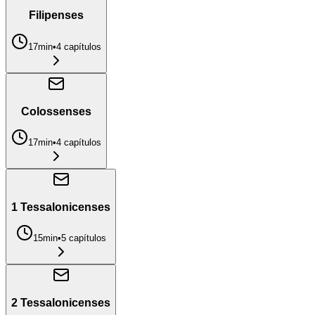
Filipenses
17min
•
4
capítulo
s
Colossenses
17min
•
4
capítulo
s
1 Tessalonicenses
15min
•
5
capítulo
s
2 Tessalonicenses