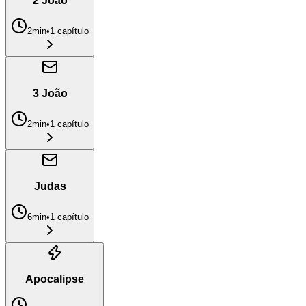
2 João
2min
•
1
capítulo
3 João
2min
•
1
capítulo
Judas
6min
•
1
capítulo
Apocalipse