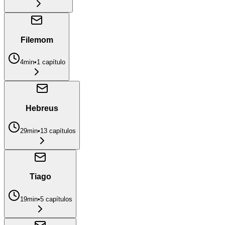
Filemom
4min
•
1
capítulo
Hebreus
29min
•
13
capítulo
s
Tiago
19min
•
5
capítulo
s