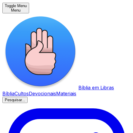
Toggle Menu
Menu
Bíblia em Libras
Bíblia
Cultos
Devocionais
Materiais
Pesquisar...