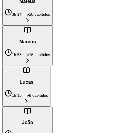
Mateus
3h 14min
•
28
capítulo
s
Marcos
1h 53min
•
16
capítulo
s
Lucas
1h 13min
•
9
capítulo
s
João