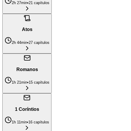
2h 27min
•
21
capítulo
s
Atos
2h 44min
•
27
capítulo
s
Romanos
1h 21min
•
15
capítulo
s
1 Coríntios
1h 11min
•
16
capítulo
s