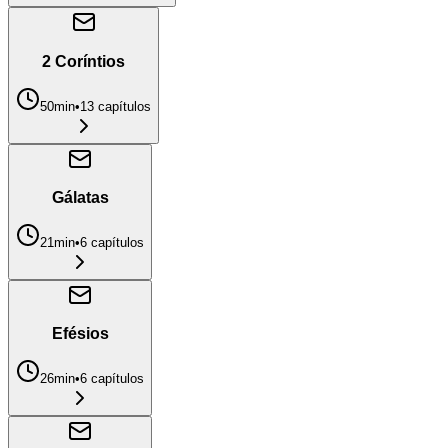
2 Coríntios
50min
•
13
capítulo
s
Gálatas
21min
•
6
capítulo
s
Efésios
26min
•
6
capítulo
s