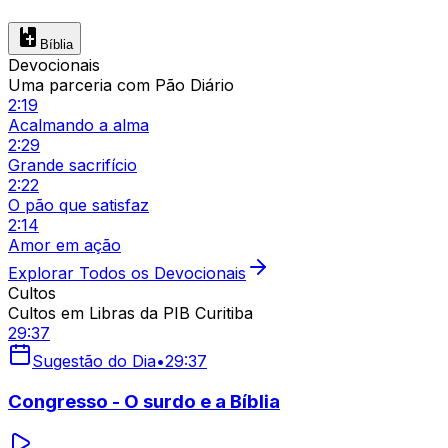
Bíblia
Devocionais
Uma parceria com Pão Diário
2:19
Acalmando a alma
2:29
Grande sacrifício
2:22
O pão que satisfaz
2:14
Amor em ação
Explorar Todos os Devocionais
Cultos
Cultos em Libras da PIB Curitiba
29:37
Sugestão do Dia
•
29:37
Congresso - O surdo e a Bíblia