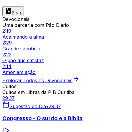
Bíblia
Devocionais
Uma parceria com Pão Diário
2:19
Acalmando a alma
2:29
Grande sacrifício
2:22
O pão que satisfaz
2:14
Amor em ação
Explorar Todos os Devocionais
Cultos
Cultos em Libras da PIB Curitiba
29:37
Sugestão do Dia
•
29:37
Congresso - O surdo e a Bíblia